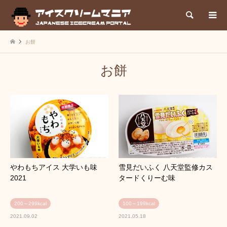
検索
お餅
お餅
やわもちアイス 大学いも味
雪見だいふく 八天堂監修カス
2021
タードくりーむ味
200～299kcal
100～199kcal
2021.09.02
2021.05.18