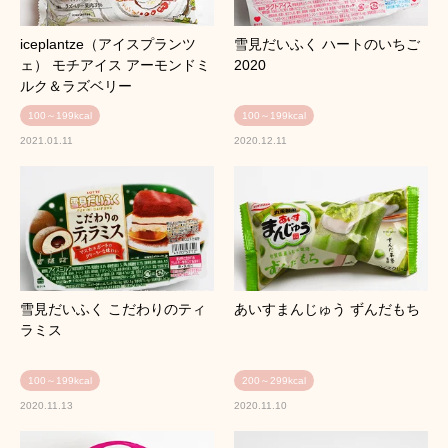
iceplantze（アイスプランツ
雪見だいふく ハートのいちご
ェ） モチアイス アーモンドミ
2020
ルク＆ラズベリー
100～199kcal
100～199kcal
2021.01.11
2020.12.11
雪見だいふく こだわりのティ
あいすまんじゅう ずんだもち
ラミス
100～199kcal
200～299kcal
2020.11.13
2020.11.10