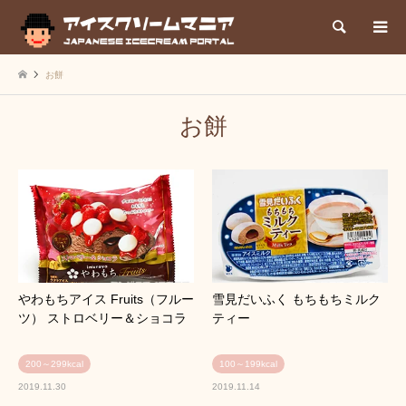
検索
お餅
お餅
やわもちアイス Fruits（フルー
雪見だいふく もちもちミルク
ツ） ストロベリー＆ショコラ
ティー
200～299kcal
100～199kcal
2019.11.30
2019.11.14