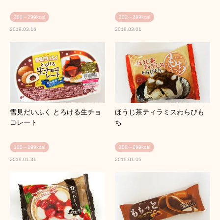
200～299kcal
200～299kcal
2019.03.16
2019.03.01
雪見だいふく とろける生チョ
ほうじ茶ティラミスわらびも
コレート
ち
100～199kcal
200～299kcal
2019.01.31
2019.01.05