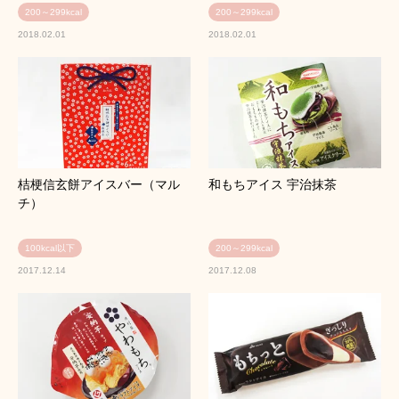
200～299kcal
200～299kcal
2018.02.01
2018.02.01
桔梗信玄餅アイスバー（マル
和もちアイス 宇治抹茶
チ）
100kcal以下
200～299kcal
2017.12.14
2017.12.08