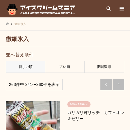
検索
微細氷入
微細氷入
並べ替え条件
新しい順
古い順
閲覧数順
263件中 241〜260件を表示


100～199kcal
ガリガリ君リッチ カフェオレ
＆ゼリー