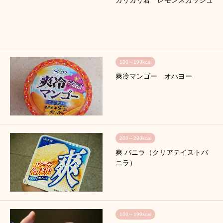
100～199kcal
爽冷マンゴー オハヨー
200～299kcal
爽 バニラ（クリアテイストバ
ニラ）
100～199kcal