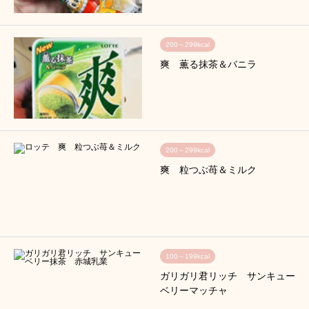
200～299kcal
爽 薫る抹茶＆バニラ
200～299kcal
爽 粒つぶ苺＆ミルク
100～199kcal
ガリガリ君リッチ サンキュー
ベリーマッチャ