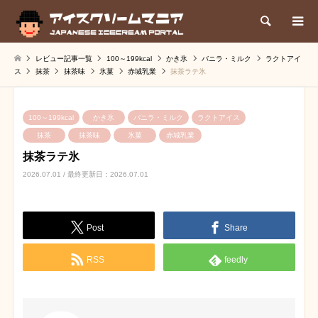
検索
レビュー記事一覧
100～199kcal
かき氷
バニラ・ミルク
ラクトアイ
ス
抹茶
抹茶味
氷菓
赤城乳業
抹茶ラテ氷
100～199kcal
かき氷
バニラ・ミルク
ラクトアイス
抹茶
抹茶味
氷菓
赤城乳業
抹茶ラテ氷
2026.07.01 / 最終更新日：2026.07.01
Post
Share
RSS
feedly