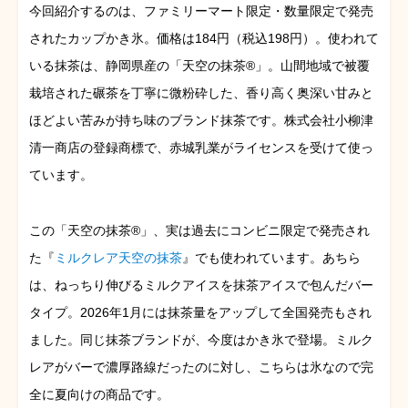
今回紹介するのは、ファミリーマート限定・数量限定で発売
されたカップかき氷。価格は184円（税込198円）。使われて
いる抹茶は、静岡県産の「天空の抹茶®」。山間地域で被覆
栽培された碾茶を丁寧に微粉砕した、香り高く奥深い甘みと
ほどよい苦みが持ち味のブランド抹茶です。株式会社小柳津
清一商店の登録商標で、赤城乳業がライセンスを受けて使っ
ています。
この「天空の抹茶®」、実は過去にコンビニ限定で発売され
た『
ミルクレア天空の抹茶
』でも使われています。あちら
は、ねっちり伸びるミルクアイスを抹茶アイスで包んだバー
タイプ。2026年1月には抹茶量をアップして全国発売もされ
ました。同じ抹茶ブランドが、今度はかき氷で登場。ミルク
レアがバーで濃厚路線だったのに対し、こちらは氷なので完
全に夏向けの商品です。