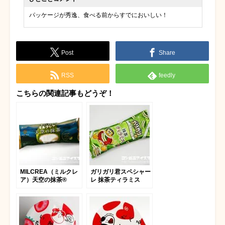
パッケージが秀逸、食べる前からすでにおいしい！
Post
Share
RSS
feedly
こちらの関連記事もどうぞ！
MILCREA（ミルクレ
ガリガリ君スペシャー
ア）天空の抹茶®
レ 抹茶ティラミス