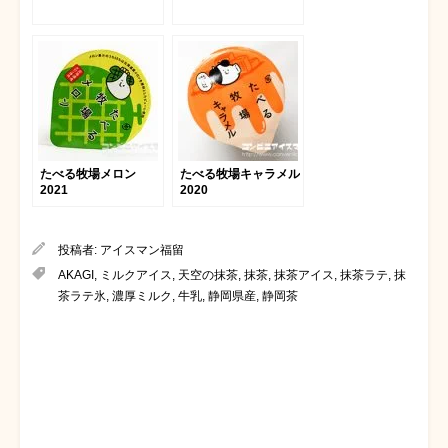
たべる牧場メロン
たべる牧場キャラメル
2021
2020
投稿者:
アイスマン福留
AKAGI
,
ミルクアイス
,
天空の抹茶
,
抹茶
,
抹茶アイス
,
抹茶ラテ
,
抹
茶ラテ氷
,
濃厚ミルク
,
牛乳
,
静岡県産
,
静岡茶