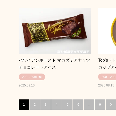
ハワイアンホースト マカダミアナッツ
Top’
チョコレートアイス
カップア
200～299kcal
200～299k
2025.09.10
2025.08.15
1
2
3
4
5
6
…
9
