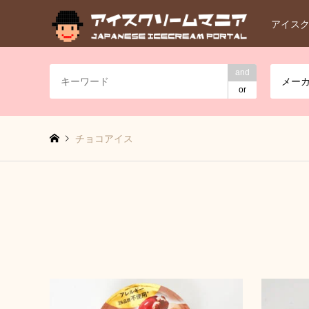
アイス
and
メー
or
チョコアイス