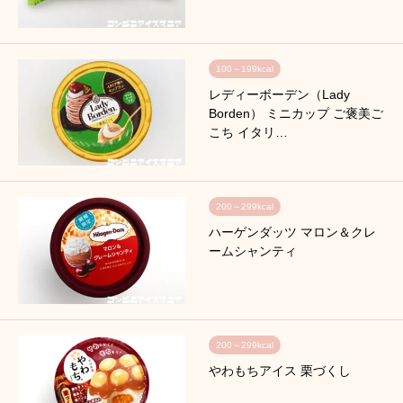
100～199kcal
レディーボーデン（Lady
Borden） ミニカップ ご褒美ご
こち イタリ…
200～299kcal
ハーゲンダッツ マロン＆クレ
ームシャンティ
200～299kcal
やわもちアイス 栗づくし