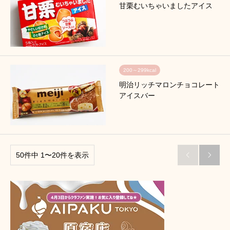
甘栗むいちゃいましたアイス
200～299kcal
明治リッチマロンチョコレート
アイスバー
50件中 1〜20件を表示

