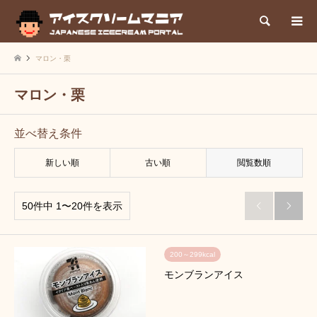
検索
マロン・栗
マロン・栗
並べ替え条件
新しい順
古い順
閲覧数順
50件中 1〜20件を表示


200～299kcal
モンブランアイス