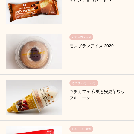
200～299kcal
モンブランアイス 2020
さつまいも・いも
ウチカフェ 和栗と安納芋ワッ
フルコーン
100～199kcal