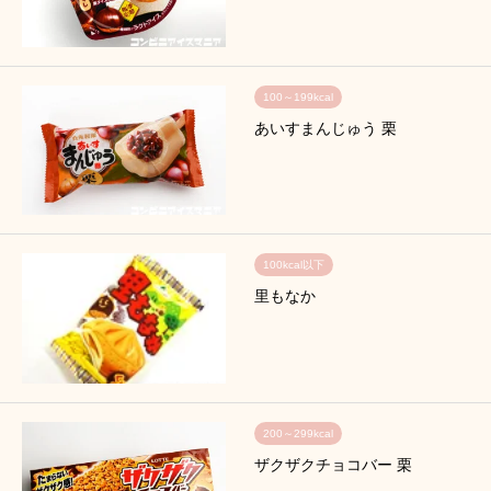
100～199kcal
あいすまんじゅう 栗
100kcal以下
里もなか
200～299kcal
ザクザクチョコバー 栗