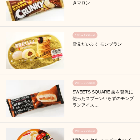
きマロン
100～199kcal
雪見だいふく モンブラン
200～299kcal
SWEETS SQUARE 栗を贅沢に
使ったスプーンいらずのモンブ
ランアイス…
200～299kcal
明治エッセル スーパーカップ