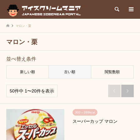
検索
マロン・栗
マロン・栗
並べ替え条件
新しい順
古い順
閲覧数順
50件中 1〜20件を表示


300～399kcal
スーパーカップ マロン