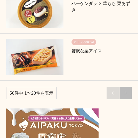
ハーゲンダッツ 華もち 栗あず
き
200～299kcal
贅沢な栗アイス
50件中 1〜20件を表示

