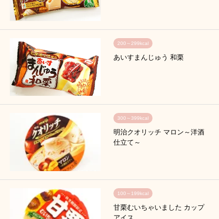
200～299kcal
あいすまんじゅう 和栗
300～399kcal
明治クオリッチ マロン～洋酒
仕立て～
100～199kcal
甘栗むいちゃいました カップ
アイス