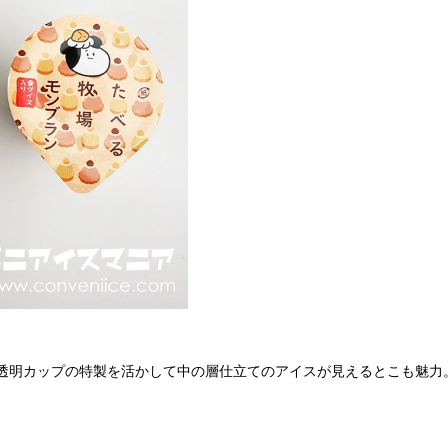
プ。透明カップの特製を活かして中の層仕立てのアイスが見えるとこも魅力