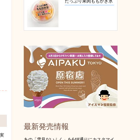
たっぷり果肉ももかき氷
最新発売情報
実
あの「雪見だいふく」を648通りにカスタマイ