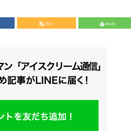
RSS
feedly