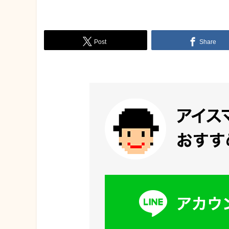
Post
Share