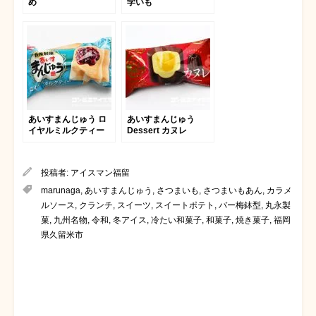
め
学いも
あいすまんじゅう ロ
あいすまんじゅう
イヤルミルクティー
Dessert カヌレ
投稿者:
アイスマン福留
marunaga
,
あいすまんじゅう
,
さつまいも
,
さつまいもあん
,
カラメ
ルソース
,
クランチ
,
スイーツ
,
スイートポテト
,
バー梅鉢型
,
丸永製
菓
,
九州名物
,
令和
,
冬アイス
,
冷たい和菓子
,
和菓子
,
焼き菓子
,
福岡
県久留米市