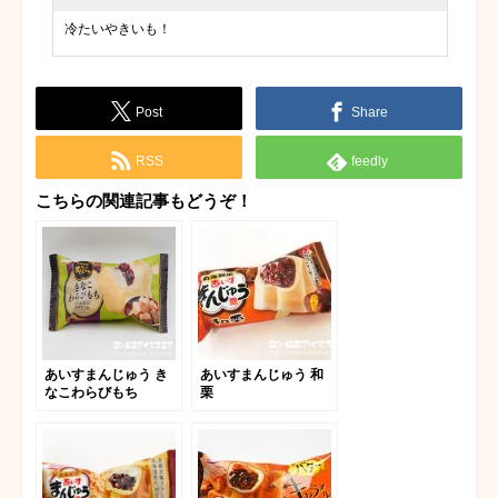
冷たいやきいも！
Post
Share
RSS
feedly
こちらの関連記事もどうぞ！
あいすまんじゅう き
あいすまんじゅう 和
なこわらびもち
栗