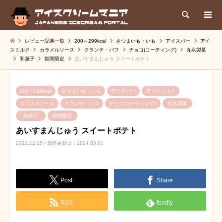
検索
レビュー記事一覧
200～299kcal
さつまいも・いも
アイスバー
アイ
スミルク
カラメルソース
クランチ・パフ
チョコ(コーティング)
丸永製菓
和菓子
期間限定
あいすまんじゅう スイートポテト
200～299kcal
さつまいも・いも
アイスバー
アイスミルク
カラメルソース
クランチ・パフ
チョコ(コーティング)
丸永製菓
和菓子
期間限定
あいすまんじゅう スイートポテト
2022.12.15 / 最終更新日：2024.03.01
Post
Share
RSS
feedly