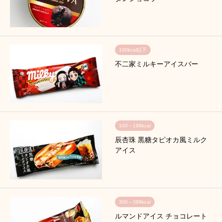
100kcal以下
不二家ミルキーアイスバー
100～199kcal
辰杏珠 黒糖タピオカ風ミルク
アイス
300～399kcal
ルマンドアイス チョコレート