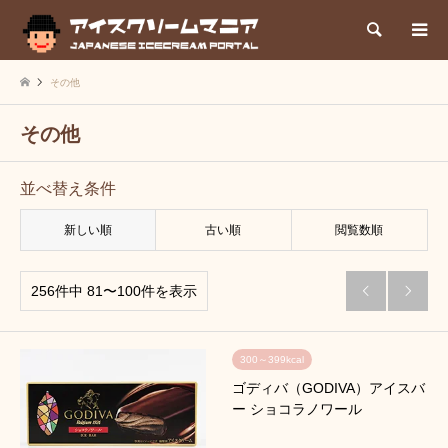
検索
その他
その他
並べ替え条件
新しい順
古い順
閲覧数順
256件中 81〜100件を表示


300～399kcal
ゴディバ（GODIVA）アイスバ
ー ショコラノワール