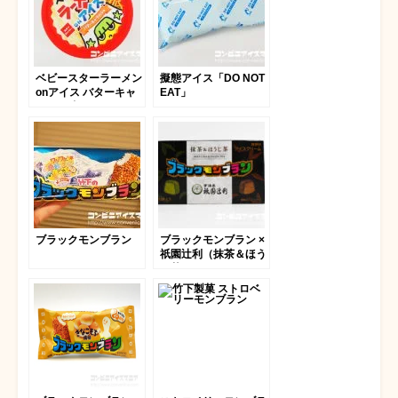
ベビースターラーメン
擬態アイス「DO NOT
onアイス バターキャ
EAT」
ラメル味
ブラックモンブラン
ブラックモンブラン ×
祇園辻利（抹茶＆ほう
じ茶）