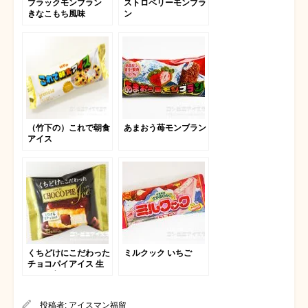
ブラックモンブラン
ストロベリーモンブラ
きなこもち風味
ン
（竹下の）これで朝食
あまおう苺モンブラン
アイス
くちどけにこだわった
ミルクック いちご
チョコパイアイス 生
チョコ入り
投稿者:
アイスマン福留