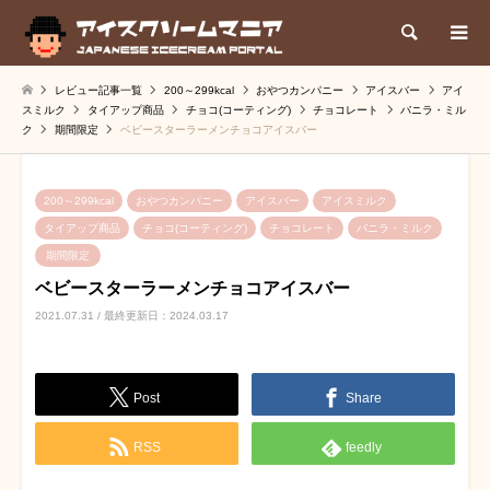
検索
レビュー記事一覧
200～299kcal
おやつカンパニー
アイスバー
アイ
スミルク
タイアップ商品
チョコ(コーティング)
チョコレート
バニラ・ミル
ク
期間限定
ベビースターラーメンチョコアイスバー
200～299kcal
おやつカンパニー
アイスバー
アイスミルク
タイアップ商品
チョコ(コーティング)
チョコレート
バニラ・ミルク
期間限定
ベビースターラーメンチョコアイスバー
2021.07.31 / 最終更新日：2024.03.17
Post
Share
RSS
feedly