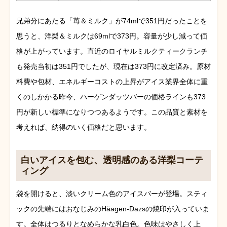
兄弟分にあたる「苺＆ミルク」が74mlで351円だったことを
思うと、洋梨＆ミルクは69mlで373円。容量が少し減って価
格が上がっています。直近のロイヤルミルクティークランチ
も発売当初は351円でしたが、現在は373円に改定済み。原材
料費や包材、エネルギーコストの上昇がアイス業界全体に重
くのしかかる昨今、ハーゲンダッツバーの価格ラインも373
円が新しい標準になりつつあるようです。この品質と素材を
考えれば、納得のいく価格だと思います。
白いアイスを包む、透明感のある洋梨コーテ
ィング
袋を開けると、淡いクリーム色のアイスバーが登場。スティ
ックの先端にはおなじみのHäagen-Dazsの焼印が入っていま
す。全体はつるりとなめらかな乳白色。色味はやさしく上