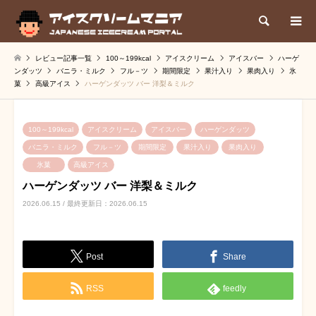
検索
レビュー記事一覧
100～199kcal
アイスクリーム
アイスバー
ハーゲ
ンダッツ
バニラ・ミルク
フル－ツ
期間限定
果汁入り
果肉入り
氷
菓
高級アイス
ハーゲンダッツ バー 洋梨＆ミルク
100～199kcal
アイスクリーム
アイスバー
ハーゲンダッツ
バニラ・ミルク
フル－ツ
期間限定
果汁入り
果肉入り
氷菓
高級アイス
ハーゲンダッツ バー 洋梨＆ミルク
2026.06.15 / 最終更新日：2026.06.15
Post
Share
RSS
feedly