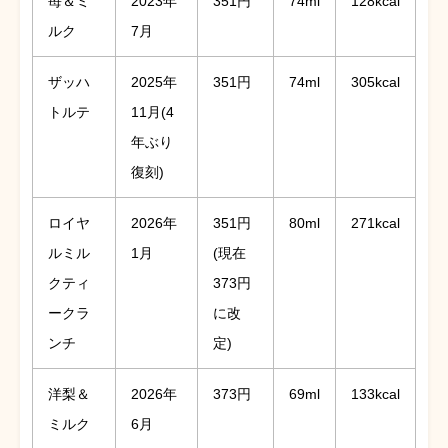
苺＆ミ
2023年
351円
74ml
128kcal
ルク
7月
ザッハ
2025年
351円
74ml
305kcal
トルテ
11月(4
年ぶり
復刻)
ロイヤ
2026年
351円
80ml
271kcal
ルミル
1月
(現在
クティ
373円
ークラ
に改
ンチ
定)
洋梨＆
2026年
373円
69ml
133kcal
ミルク
6月