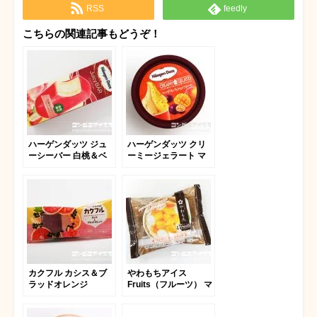
RSS
feedly
こちらの関連記事もどうぞ！
ハーゲンダッツ ジュ
ハーゲンダッツ クリ
ーシーバー 白桃＆ベ
ーミージェラート マ
リー
ンゴー＆パッションフ
ルーツ
カクフル カシス＆ブ
やわもちアイス
ラッドオレンジ
Fruits（フルーツ） マ
ンゴー＆ココナッツ