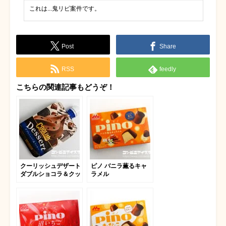
これは...鬼リピ案件です。
Post
Share
RSS
feedly
こちらの関連記事もどうぞ！
クーリッシュデザート
ピノ バニラ薫るキャ
ダブルショコラ＆クッ
ラメル
キー