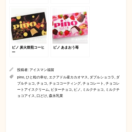
ピノ 炭火焙煎コーヒ
ピノ あまおう苺
ー
投稿者:
アイスマン福留
pino
,
ひと粒の幸せ
,
エクアドル産カカオマス
,
ダブルショコラ
,
ダ
ブルチョコ
,
チョコ
,
チョココーティング
,
チョコレート
,
チョコレ
ートアイスクリーム
,
ビターチョコ
,
ピノ
,
ミルクチョコ
,
ミルクチ
ョコアイス
,
口どけ
,
森永乳業