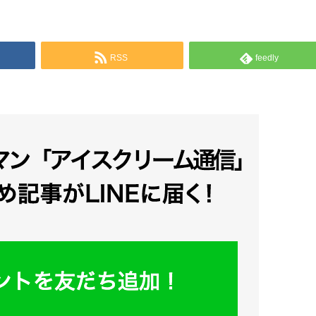
RSS
feedly