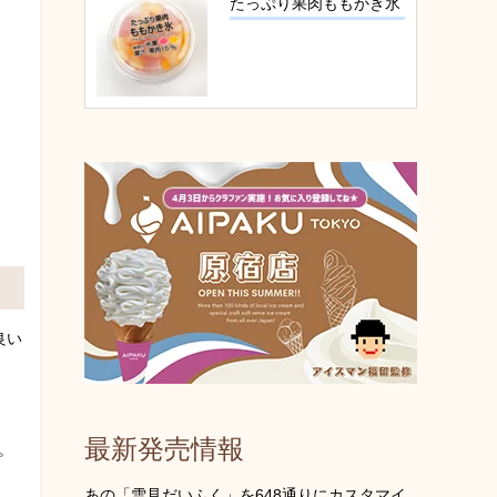
たっぷり果肉ももかき氷
良い
最新発売情報
。
あの「雪見だいふく」を648通りにカスタマイ