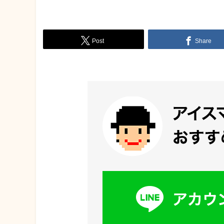
Post
Share