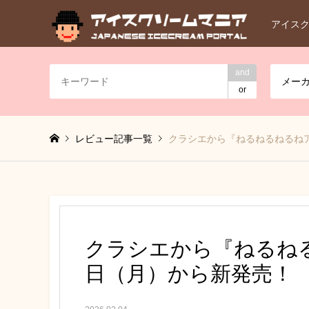
アイス
and
メー
or
レビュー記事一覧
クラシエから『ねるねるねるねア
クラシエから『ねるねる
日（月）から新発売！