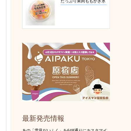
たっぷり果肉ももかき氷
最新発売情報
あの「雪見だいふく」を648通りにカスタマイ