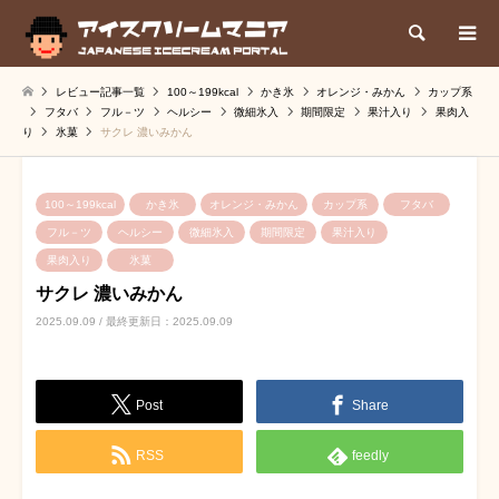
検索
レビュー記事一覧
100～199kcal
かき氷
オレンジ・みかん
カップ系
フタバ
フル－ツ
ヘルシー
微細氷入
期間限定
果汁入り
果肉入
り
氷菓
サクレ 濃いみかん
100～199kcal
かき氷
オレンジ・みかん
カップ系
フタバ
フル－ツ
ヘルシー
微細氷入
期間限定
果汁入り
果肉入り
氷菓
サクレ 濃いみかん
2025.09.09 / 最終更新日：2025.09.09
Post
Share
RSS
feedly