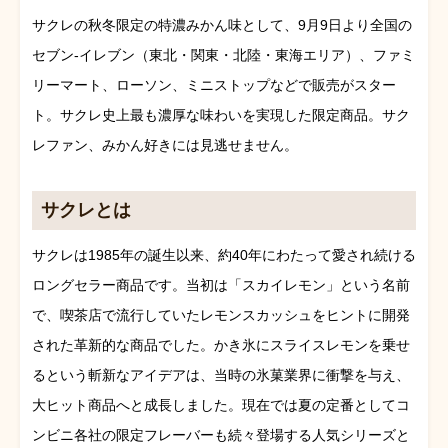
サクレの秋冬限定の特濃みかん味として、9月9日より全国の
セブン-イレブン（東北・関東・北陸・東海エリア）、ファミ
リーマート、ローソン、ミニストップなどで販売がスター
ト。サクレ史上最も濃厚な味わいを実現した限定商品。サク
レファン、みかん好きには見逃せません。
サクレとは
サクレは1985年の誕生以来、約40年にわたって愛され続ける
ロングセラー商品です。当初は「スカイレモン」という名前
で、喫茶店で流行していたレモンスカッシュをヒントに開発
された革新的な商品でした。かき氷にスライスレモンを乗せ
るという斬新なアイデアは、当時の氷菓業界に衝撃を与え、
大ヒット商品へと成長しました。現在では夏の定番としてコ
ンビニ各社の限定フレーバーも続々登場する人気シリーズと