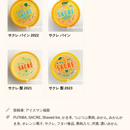
サクレ パイン 2022
サクレ パイン
サクレ 梨 2021
サクレ 梨 2023
投稿者:
アイスマン福留
FUTABA
,
SACRE
,
Shaved Ice
,
かき氷
,
つぶつぶ果肉
,
みかん
,
みかんか
き氷
,
オレンジ果汁
,
サクレ
,
フタバ食品
,
果肉入り
,
洋酒
,
濃いみかん