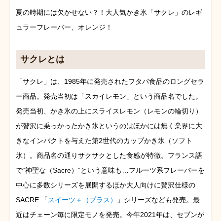
夏の時期には欠かせない？！大人気かき氷「サクレ」のレギ
ュラーフレーバー、オレンジ！
サクレとは
「サクレ」は、1985年に発売されたフタバ食品のロングセラ
ー商品。発売当初は「スカイレモン」という商品名でした。
発売当初、かき氷の上にスライスレモン（レモンの輪切り）
が贅沢に乗っかったかき氷というのはほかには無く業界に大
きなインパクトを与えた第2世代のカップかき氷（ソフト
氷）。商品名の通りサクサクとした食感が特徴。フランス語
で“神聖な（Sacre）”という意味も…フルーツ系フレーバーを
中心に多数シリーズを展開するほか大人向けに贅沢仕様の
SACRE 「
スイーツ＋（プラス）
」シリーズなども発売。最
近はチェーン毎に限定モノを発売。今年2021年は、セブンが