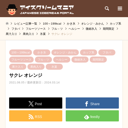
検索
レビュー記事一覧
100～199kcal
かき氷
オレンジ・みかん
カップ系
フタバ
フルーツソース
フル－ツ
ヘルシー
微細氷入
期間限定
果汁入り
果肉入り
氷菓
サクレ オレンジ
100～199kcal
かき氷
オレンジ・みかん
カップ系
フタバ
フルーツソース
フル－ツ
ヘルシー
微細氷入
期間限定
果汁入り
果肉入り
氷菓
サクレ オレンジ
2021.08.05 / 最終更新日：2024.03.14
Post
Share
RSS
feedly