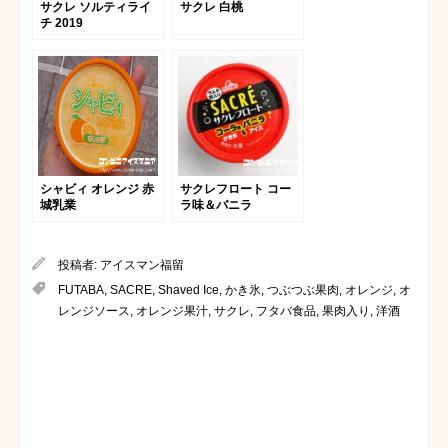
サクレ ソルティライ
サクレ 白桃
チ 2019
シャビィ オレンジ 赤
サクレフロート コー
城乳業
ラ味＆バニラ
投稿者:
アイスマン福留
FUTABA
,
SACRE
,
Shaved Ice
,
かき氷
,
つぶつぶ果肉
,
オレンジ
,
オ
レンジソース
,
オレンジ果汁
,
サクレ
,
フタバ食品
,
果肉入り
,
洋酒