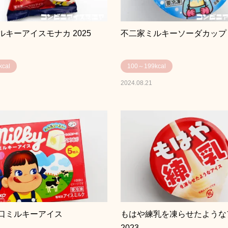
キーアイスモナカ 2025
不二家ミルキーソーダカップ
cal
100～199kcal
2024.08.21
口ミルキーアイス
もはや練乳を凍らせたような
2023