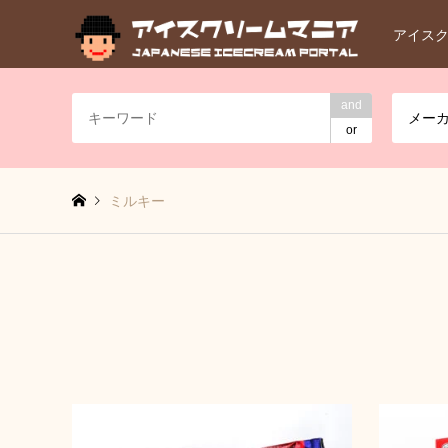
アイス
and
メー
or
ミルキー