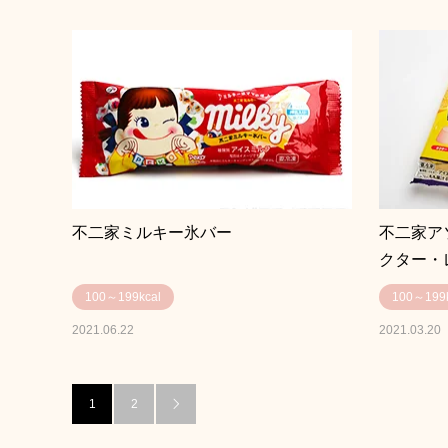
不二家ミルキー氷バー
不二家ア
クター・
100～199kcal
100～199k
2021.06.22
2021.03.20
1
2
