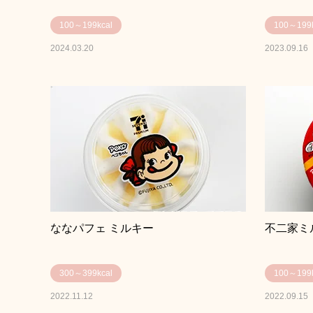
100～199kcal
100～199k
2024.03.20
2023.09.16
ななパフェ ミルキー
不二家ミ
300～399kcal
100～199k
2022.11.12
2022.09.15