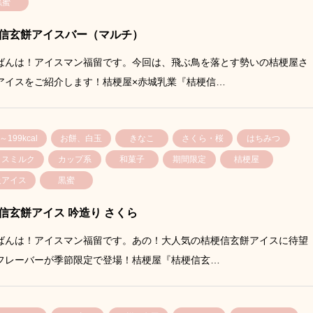
黒蜜
信玄餅アイスバー（マルチ）
ばんは！アイスマン福留です。今回は、飛ぶ鳥を落とす勢いの桔梗屋さ
アイスをご紹介します！桔梗屋×赤城乳業『桔梗信…
～199kcal
お餅、白玉
きなこ
さくら・桜
はちみつ
イスミルク
カップ系
和菓子
期間限定
桔梗屋
級アイス
黒蜜
信玄餅アイス 吟造り さくら
ばんは！アイスマン福留です。あの！大人気の桔梗信玄餅アイスに待望
フレーバーが季節限定で登場！桔梗屋『桔梗信玄…