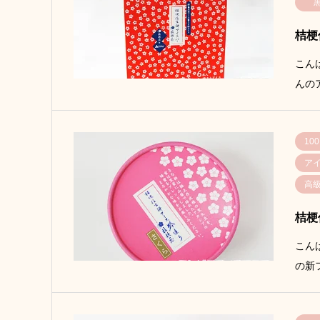
桔梗
こん
んの
100
ア
高
桔梗
こん
の新