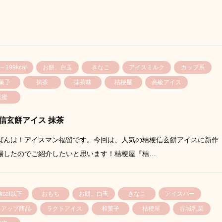
～199kcal
お餅、白玉
きなこ
アイスミルク
カップ系
菓子
抹茶
抹茶味
桔梗屋
高級アイス
黒蜜
信玄餅アイス 抹茶
ばんは！アイスマン福留です。今回は、人気の桔梗信玄餅アイスに新作
場したのでご紹介したいと思います！桔梗屋『桔…
0kcal以下
おもち
お餅、白玉
きなこ
アイスバー
イアップ商品
ラクトアイス
和菓子
桔梗屋
赤城乳業