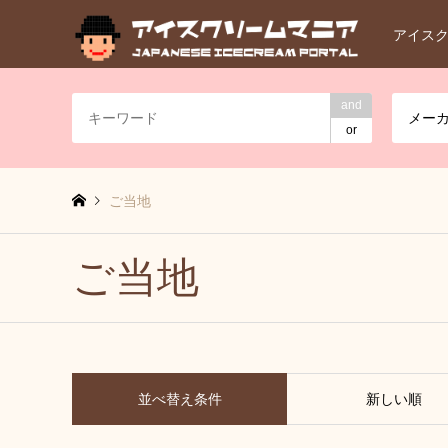
アイス
and
メー
or
ご当地
ご当地
並べ替え条件
新しい順