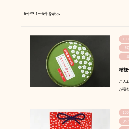
5件中 1〜5件を表示
100
和
桔梗
こん
が登
10
タ