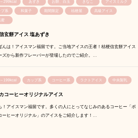
～299kcal
あずき
お餅、白玉
きなこ
アイスミルク
ップ系
和菓子
期間限定
桔梗屋
高級アイス
黒蜜
信玄餅アイス 塩あずき
ばんは！アイスマン福留です。ご当地アイスの王者！桔梗信玄餅アイス
ーズから新作フレーバーが登場したのでご紹介。…
～199kcal
カップ系
コーヒー系
ラクトアイス
中央製乳
カコーヒーオリジナルアイス
も！アイスマン福留です。多くの人にとってなじみのあるコーヒー「ポ
コーヒーオリジナル」のアイスをご紹介します！…