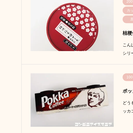
200
カ
桔梗
こん
シリ
100
ポッ
どう
ッカ