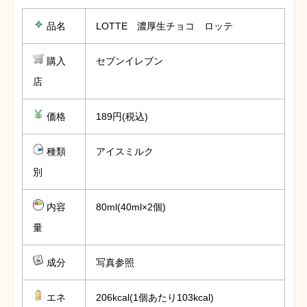
品名
LOTTE 濃厚生チョコ ロッテ
購入
セブンイレブン
店
価格
189円(税込)
種類
アイスミルク
別
内容
80ml(40ml×2個)
量
成分
写真参照
エネ
206kcal(1個あたり103kcal)