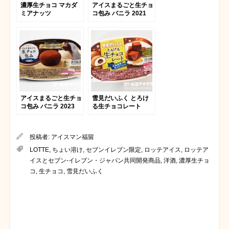
濃厚生チョコ マカダ
アイスまるごと生チョ
ミアナッツ
コ包み バニラ 2021
アイスまるごと生チョ
雪見だいふく とろけ
コ包み バニラ 2023
る生チョコレート
投稿者:
アイスマン福留
LOTTE
,
ちょい溶け
,
セブンイレブン限定
,
ロッテアイス
,
ロッテア
イスとセブン-イレブン・ジャパン共同開発商品
,
洋酒
,
濃厚生チョ
コ
,
生チョコ
,
雪見だいふく