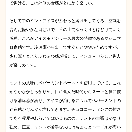
で弾ける。この外側の食感がとにかく楽しい。
そして中のミントアイスがふわっと溶け出してくる。空気を
含んだ軽やかな口どけで、舌の上でゆっくりとほどけていく
感覚。これがアイスモアシリーズ最大の特徴であるマシュマ
ロ食感です。冷凍庫から出してすぐだとややかためですが、
少し置くとよりふわふわ感が増して、マシュマロらしい弾力
が楽しめます。
ミントの風味はペパーミントペーストを使用していて、これ
がなかなかしっかりめ。口に含んだ瞬間からスーッと鼻に抜
ける清涼感があり、アイスが溶けるにつれてペパーミントの
存在感がぐんぐん増してきます。チョココーティングの甘さ
である程度やわらいではいるものの、ミントの主張はかなり
強め。正直、ミントが苦手な人にはちょっとハードルが高い