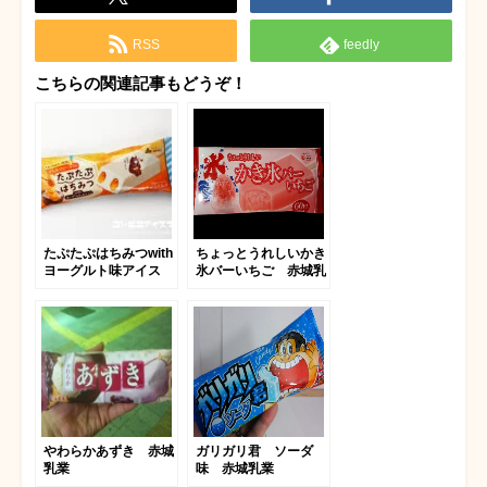
RSS
feedly
こちらの関連記事もどうぞ！
たぷたぷはちみつwith
ちょっとうれしいかき
ヨーグルト味アイス
氷バーいちご 赤城乳
業
やわらかあずき 赤城
ガリガリ君 ソーダ
乳業
味 赤城乳業