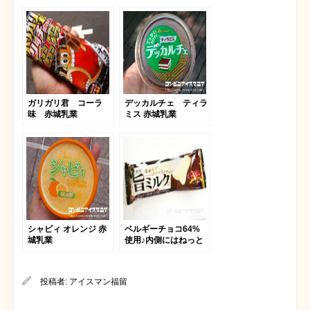
ガリガリ君 コーラ
デッカルチェ ティラ
味 赤城乳業
ミス 赤城乳業
シャビィ オレンジ 赤
ベルギーチョコ64%
城乳業
使用♪内側にはねっと
り濃厚なミルククリー
ム！赤城乳業｢濃厚旨
ミルク ベルギーチョ
投稿者:
アイスマン福留
コレート｣