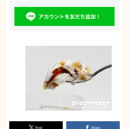
Post
Share