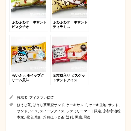
ふわふわケーキサンド
ふわふわケーキサンド
ピスタチオ
ティラミス
もいふぃ ホイップク
全粒粉入り ビスケッ
リーム風味
トサンドアイス
投稿者:
アイスマン福留
ほうじ茶
,
ほうじ茶黒蜜サンド
,
ケーキサンド
,
ケーキ生地
,
サンド
,
サンドアイス
,
スイーツアイス
,
ファミリーマート限定
,
京都宇治総
本家
,
明治
,
焙煎
,
焙煎ほうじ茶
,
辻利
,
黒糖
,
黒蜜