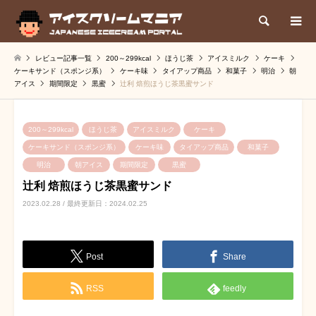
検索
レビュー記事一覧
200～299kcal
ほうじ茶
アイスミルク
ケーキ
ケーキサンド（スポンジ系）
ケーキ味
タイアップ商品
和菓子
明治
朝
アイス
期間限定
黒蜜
辻利 焙煎ほうじ茶黒蜜サンド
200～299kcal
ほうじ茶
アイスミルク
ケーキ
ケーキサンド（スポンジ系）
ケーキ味
タイアップ商品
和菓子
明治
朝アイス
期間限定
黒蜜
辻利 焙煎ほうじ茶黒蜜サンド
2023.02.28 / 最終更新日：2024.02.25
Post
Share
RSS
feedly