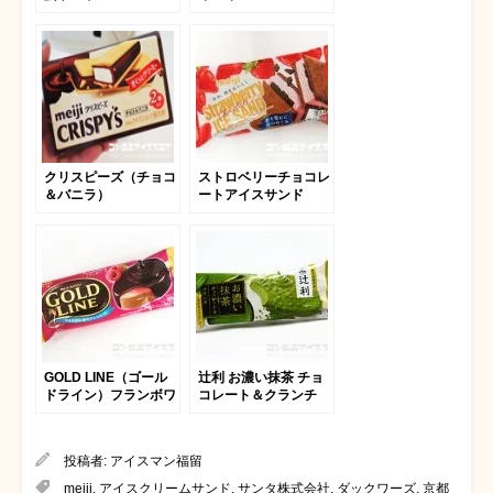
クリスピーズ（チョコ
ストロベリーチョコレ
＆バニラ）
ートアイスサンド
GOLD LINE（ゴール
辻利 お濃い抹茶 チョ
ドライン）フランボワ
コレート＆クランチ
ーズ
投稿者:
アイスマン福留
meiji
,
アイスクリームサンド
,
サンタ株式会社
,
ダックワーズ
,
京都