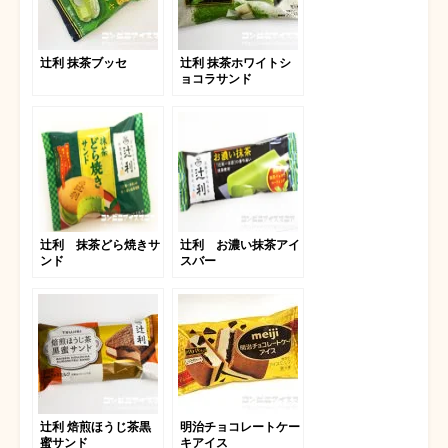
辻利 抹茶ブッセ
辻利 抹茶ホワイトシ
ョコラサンド
辻利 抹茶どら焼きサ
辻利 お濃い抹茶アイ
ンド
スバー
辻利 焙煎ほうじ茶黒
明治チョコレートケー
蜜サンド
キアイス