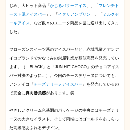
じめ、大ヒット商品「
かじるバターアイス
」、「
フレンチト
ースト風アイスバー
」、「
イタリアンプリン
」、「
ミルクセ
ーキアイス
」など数々のユニーク商品を世に送り出してきま
した。
フローズンスイーツ系のアイスバーだと、赤城乳業とアンデ
イコブランドでおなじみの栄屋乳業が類似商品を発売してい
ます。（「BLACK」と「JUN HIT CHOCO」のチョコアイス
バー対決のように…）。今回のチーズテリーヌについても、
アンデイコ『
チーズテリーヌアイスバー
』を発売しているの
で完全に
真向勝負感
があります。笑
やさしいクリーム色基調のパッケージの中央にはチーズテリ
ーヌの大きなイラスト。そして両端にはゴールドをあしらっ
た高級感あふれるデザイン。