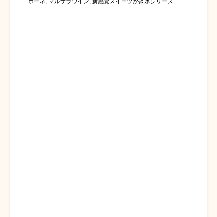
ポーネ
,
マルサラワイン
,
新感覚スイーツかき氷シリーズ