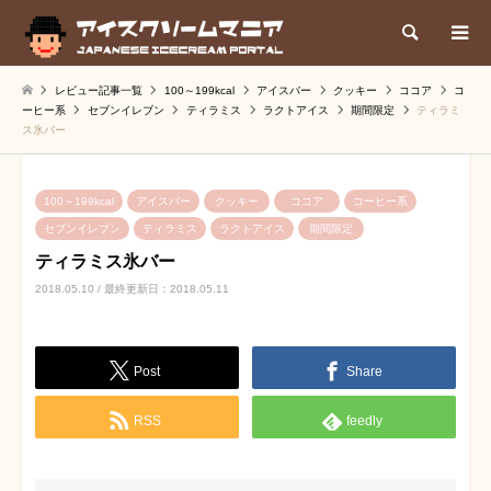
検索
レビュー記事一覧
100～199kcal
アイスバー
クッキー
ココア
コ
ーヒー系
セブンイレブン
ティラミス
ラクトアイス
期間限定
ティラミ
ス氷バー
100～199kcal
アイスバー
クッキー
ココア
コーヒー系
セブンイレブン
ティラミス
ラクトアイス
期間限定
ティラミス氷バー
2018.05.10 / 最終更新日：2018.05.11
Post
Share
RSS
feedly