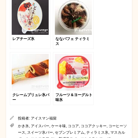
レアチーズ氷
ななパフェ ティラミ
ス
クレームブリュレ氷バ
フルーツ＆ヨーグルト
ー
味氷
投稿者:
アイスマン福留
かき氷
,
アイスバー
,
ケーキ味
,
ココア
,
ココアクッキー
,
コーヒーソ
ース
,
スイーツ氷バー
,
セブンプレミアム
,
ティラミス氷
,
マスカル