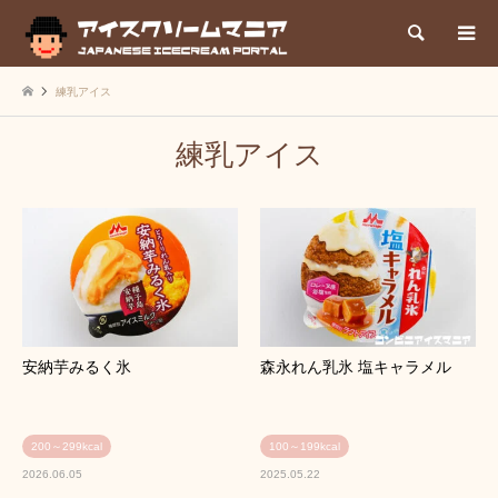
検索
練乳アイス
練乳アイス
安納芋みるく氷
森永れん乳氷 塩キャラメル
200～299kcal
100～199kcal
2026.06.05
2025.05.22