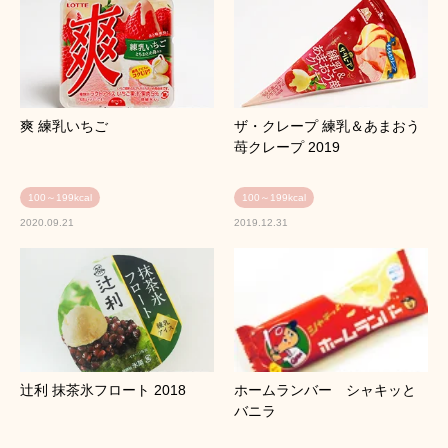
爽 練乳いちご
ザ・クレープ 練乳＆あまおう
苺クレープ 2019
100～199kcal
100～199kcal
2020.09.21
2019.12.31
辻利 抹茶氷フロート 2018
ホームランバー シャキッと
バニラ