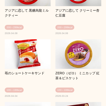
アジアに恋して 黒糖烏龍ミル
アジアに恋して クリーミー杏
クティー
仁豆腐
200～299kcal
200～299kcal
2026.04.08
2026.04.06
苺のショートケーキサンド
ZERO（ゼロ） ミニカップ 紅
茶＆ビスケット
100～199kcal
100～199kcal
2026.04.04
2026.03.24