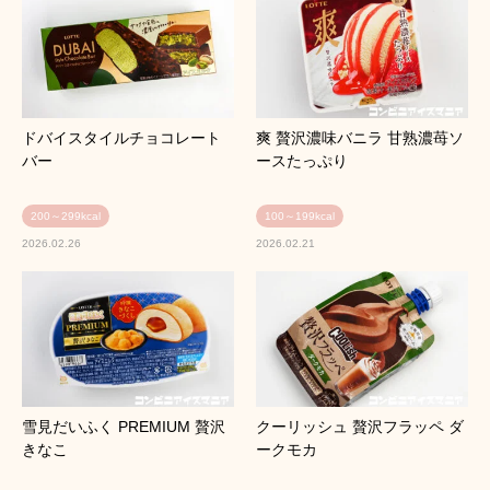
ドバイスタイルチョコレート
爽 贅沢濃味バニラ 甘熟濃苺ソ
バー
ースたっぷり
200～299kcal
100～199kcal
2026.02.26
2026.02.21
雪見だいふく PREMIUM 贅沢
クーリッシュ 贅沢フラッペ ダ
きなこ
ークモカ