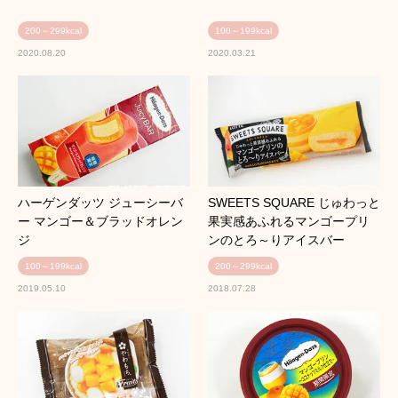
200～299kcal
100～199kcal
2020.08.20
2020.03.21
ハーゲンダッツ ジューシーバ
SWEETS SQUARE じゅわっと
ー マンゴー＆ブラッドオレン
果実感あふれるマンゴープリ
ジ
ンのとろ～りアイスバー
100～199kcal
200～299kcal
2019.05.10
2018.07.28