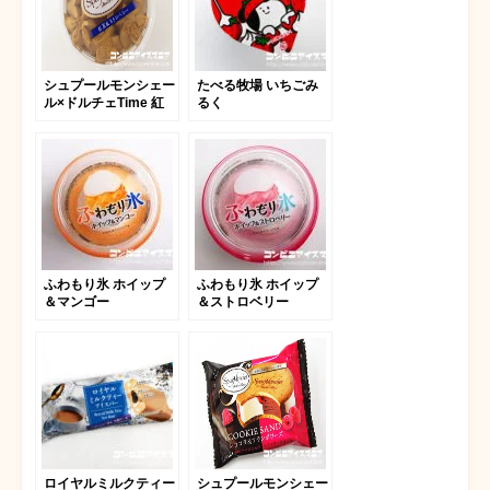
シュプールモンシェー
たべる牧場 いちごみ
ル×ドルチェTime 紅
るく
茶＆ストロベリー
ふわもり氷 ホイップ
ふわもり氷 ホイップ
＆マンゴー
＆ストロベリー
ロイヤルミルクティー
シュプールモンシェー