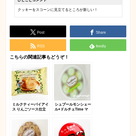
クッキーをスコーンに見立てるところが新しい！
Post
Share
RSS
feedly
こちらの関連記事もどうぞ！
ミルクティーパイアイ
シュプールモンシェー
ス りんごソース仕立
ル×ドルチェTime マ
て
スカット＆マスカルポ
ーネ