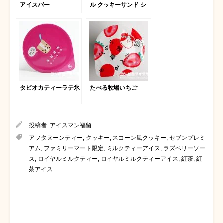
アイスバー
ル クッキーサンド シ
ョコラ＆フランボワー
ズ
タピオカティーラテ氷
たべる牧場いちご
投稿者:
アイスマン福留
アフタヌーンティー
,
クッキー
,
スコーン風クッキー
,
セブンプレミ
アム
,
ファミリーマート限定
,
ミルクティーアイス
,
ラズベリーソー
ス
,
ロイヤルミルクティー
,
ロイヤルミルクティーアイス
,
紅茶
,
紅
茶アイス