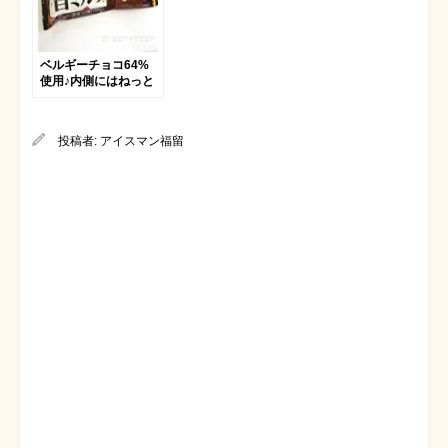
ベルギーチョコ64%
使用♪内側にはねっと
り濃厚なミルククリー
ム！赤城乳業｢濃厚旨
ミルク ベルギーチョ
投稿者:
アイスマン福留
コレート｣