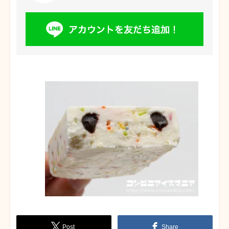
Post
Share