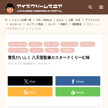
検索
レビュー記事一覧
100～199kcal
おもち
お餅、白玉
アイスミルク
カスタード
タイアップ商品
ロッテ
和菓子
期間限定
雪見だいふく
八天堂監修カスタードくりーむ味
100～199kcal
おもち
お餅、白玉
アイスミルク
カスタード
タイアップ商品
ロッテ
和菓子
期間限定
雪見だいふく 八天堂監修カスタードくりーむ味
2021.05.18 / 最終更新日：2024.03.17
Post
Share
RSS
feedly