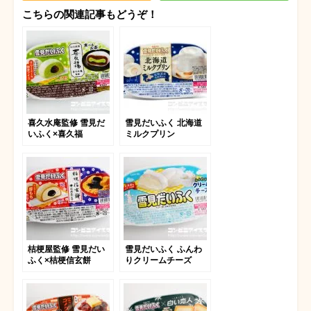
こちらの関連記事もどうぞ！
喜久水庵監修 雪見だ
雪見だいふく 北海道
いふく×喜久福
ミルクプリン
桔梗屋監修 雪見だい
雪見だいふく ふんわ
ふく×桔梗信玄餅
りクリームチーズ