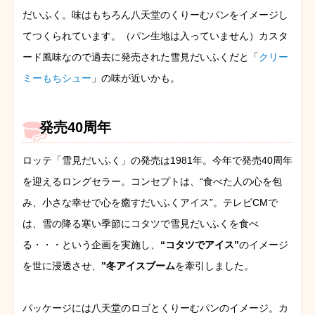
だいふく。味はもちろん八天堂のくりーむパンをイメージし
てつくられています。（パン生地は入っていません）カスタ
ード風味なので過去に発売された雪見だいふくだと「
クリー
ミーもちシュー
」の味が近いかも。
発売40周年
ロッテ「雪見だいふく」の発売は1981年。今年で発売40周年
を迎えるロングセラー。コンセプトは、“食べた人の心を包
み、小さな幸せで心を癒すだいふくアイス”。テレビCMで
は、雪の降る寒い季節にコタツで雪見だいふくを食べ
る・・・という企画を実施し、
“コタツでアイス”
のイメージ
を世に浸透させ、
”冬アイスブーム
を牽引しました。
パッケージには八天堂のロゴとくりーむパンのイメージ。カ