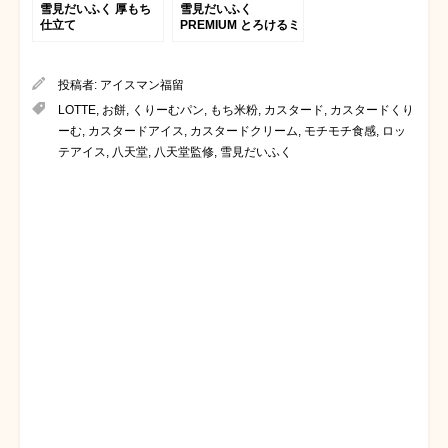
雪見だいふく 厚もち
雪見だいふく
仕立て
PREMIUM とろけるミ
ルク
投稿者:
アイスマン福留
LOTTE
,
お餅
,
くりーむパン
,
もち米粉
,
カスタード
,
カスタードくり
ーむ
,
カスタードアイス
,
カスタードクリーム
,
モチモチ食感
,
ロッ
テアイス
,
八天堂
,
八天堂監修
,
雪見だいふく