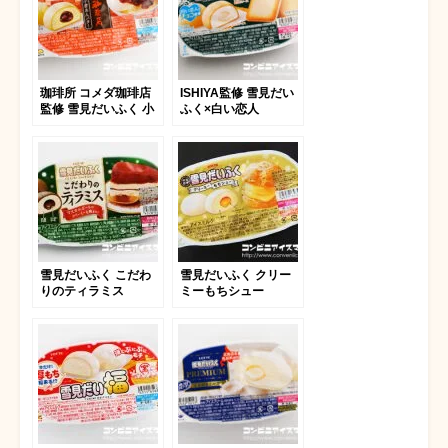
珈琲所 コメダ珈琲店
ISHIYA監修 雪見だい
監修 雪見だいふく 小
ふく×白い恋人
倉あんバター
雪見だいふく こだわ
雪見だいふく クリー
りのティラミス
ミーもちシュー