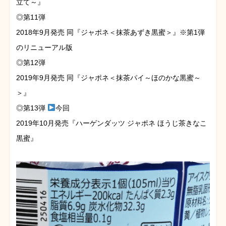
立て～』
◎第11弾
2018年9月発売 同『ジャポネ＜抹茶あずき黒蜜＞』※第1弾
のリニューアル版
◎第12弾
2019年9月発売 同『ジャポネ＜抹茶パイ～ほのかな黒蜜～
＞』
◎第13弾
今回
2019年10月発売『ハーゲンダッツ ジャポネ ほうじ茶きなこ
黒蜜』