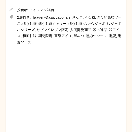
投稿者:
アイスマン福留
2層構造
,
Haagen-Dazs
,
Japonais
,
きなこ
,
きな粉
,
きな粉黒蜜ソー
ス
,
ほうじ茶
,
ほうじ茶クッキー
,
ほうじ茶ソルベ
,
ジャポネ
,
ジャポ
ネシリーズ
,
セブンイレブン限定
,
共同開発商品
,
和の逸品
,
和アイ
ス
,
和風甘味
,
期間限定
,
高級アイス
,
黒みつ
,
黒みつソース
,
黒蜜
,
黒
蜜ソース