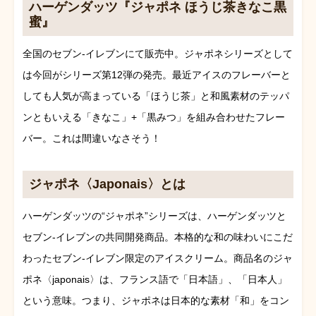
ハーゲンダッツ『ジャポネ ほうじ茶きなこ黒
蜜』
全国のセブン-イレブンにて販売中。ジャポネシリーズとして
は今回がシリーズ第12弾の発売。最近アイスのフレーバーと
しても人気が高まっている「ほうじ茶」と和風素材のテッパ
ンともいえる「きなこ」+「黒みつ」を組み合わせたフレー
バー。これは間違いなさそう！
ジャポネ〈Japonais〉とは
ハーゲンダッツの“ジャポネ”シリーズは、ハーゲンダッツと
セブン-イレブンの共同開発商品。本格的な和の味わいにこだ
わったセブン-イレブン限定のアイスクリーム。商品名のジャ
ポネ〈japonais〉は、フランス語で「日本語」、「日本人」
という意味。つまり、ジャポネは日本的な素材「和」をコン