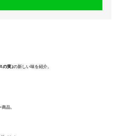
。
スの実｣
の新しい味を紹介。
ー商品。
。