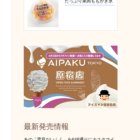
たっぷり果肉ももかき氷
最新発売情報
あの「雪見だいふく」を648通りにカスタマイ