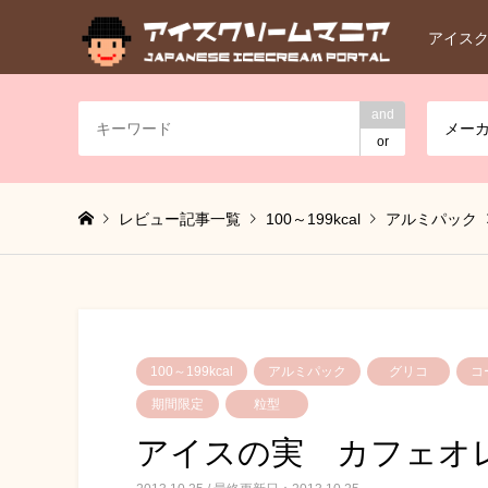
アイス
and
メー
or
レビュー記事一覧
100～199kcal
アルミパック
100～199kcal
アルミパック
グリコ
コ
期間限定
粒型
アイスの実 カフェオ