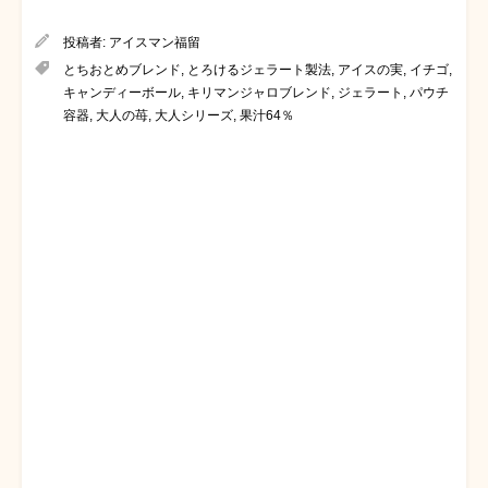
投稿者:
アイスマン福留
とちおとめブレンド
,
とろけるジェラート製法
,
アイスの実
,
イチゴ
,
キャンディーボール
,
キリマンジャロブレンド
,
ジェラート
,
パウチ
容器
,
大人の苺
,
大人シリーズ
,
果汁64％