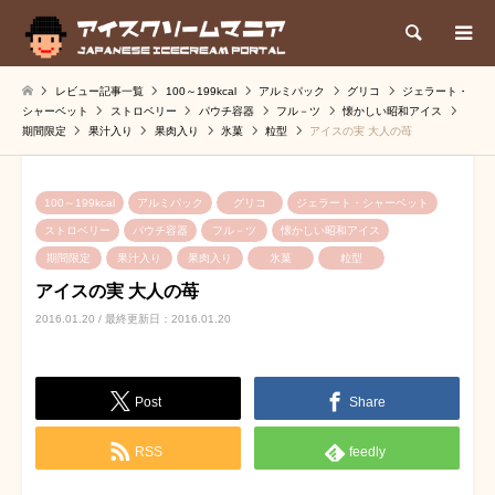
検索
レビュー記事一覧
100～199kcal
アルミパック
グリコ
ジェラート・
シャーベット
ストロベリー
パウチ容器
フル－ツ
懐かしい昭和アイス
期間限定
果汁入り
果肉入り
氷菓
粒型
アイスの実 大人の苺
100～199kcal
アルミパック
グリコ
ジェラート・シャーベット
ストロベリー
パウチ容器
フル－ツ
懐かしい昭和アイス
期間限定
果汁入り
果肉入り
氷菓
粒型
アイスの実 大人の苺
2016.01.20 / 最終更新日：2016.01.20
Post
Share
RSS
feedly