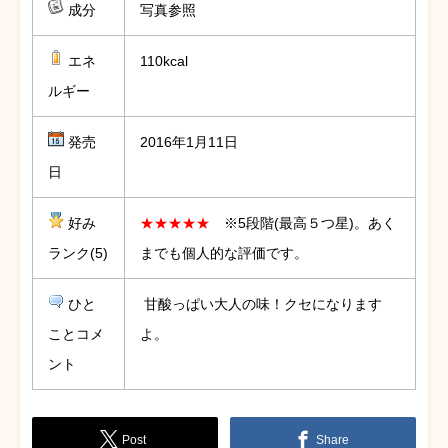
成分
写真参照
エネ
110kcal
ルギー
発売
2016年1月11日
日
好み
★★★★★
※5段階(最高５つ星)。あく
ランク(5)
までも個人的な評価です。
ひと
甘酸っぱい大人の味！クセになります
ことコメ
よ。
ント
Post
Share