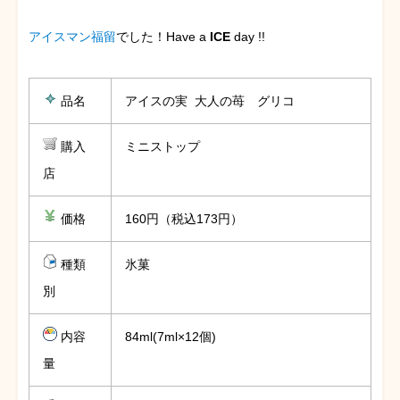
アイスマン福留
でした！Have a
ICE
day !!
品名
アイスの実 大人の苺 グリコ
購入
ミニストップ
店
価格
160円（税込173円）
種類
氷菓
別
内容
84ml(7ml×12個)
量