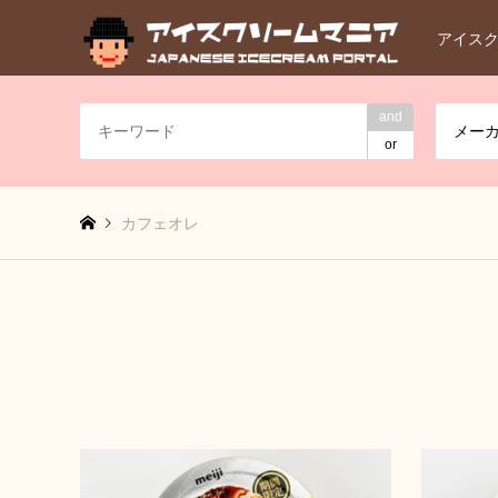
アイス
and
メー
or
カフェオレ