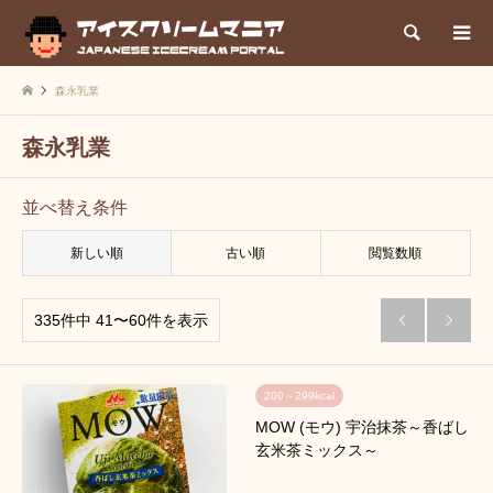
検索
森永乳業
森永乳業
並べ替え条件
新しい順
古い順
閲覧数順
335件中 41〜60件を表示


200～299kcal
MOW (モウ) 宇治抹茶～香ばし
玄米茶ミックス～