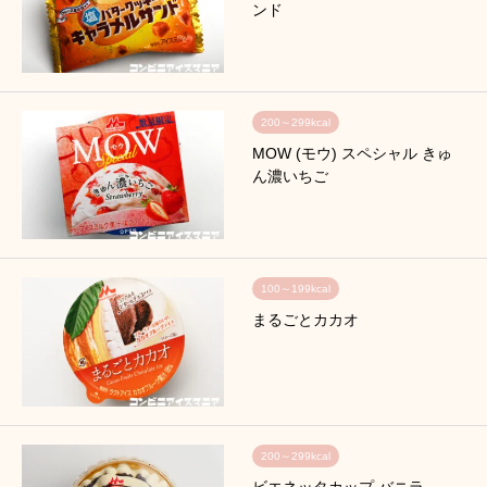
ンド
200～299kcal
MOW (モウ) スペシャル きゅ
ん濃いちご
100～199kcal
まるごとカカオ
200～299kcal
ビエネッタカップ バニラ