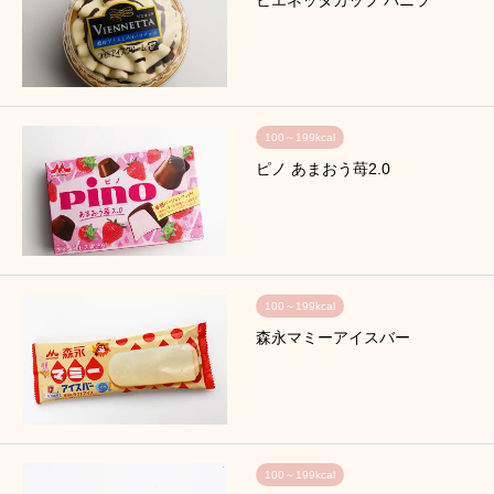
100～199kcal
ピノ あまおう苺2.0
100～199kcal
森永マミーアイスバー
100～199kcal