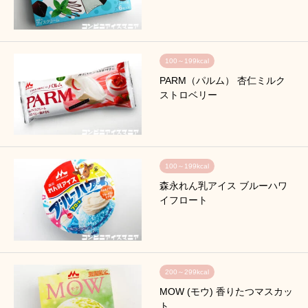
100～199kcal
PARM（パルム） 杏仁ミルク
ストロベリー
100～199kcal
森永れん乳アイス ブルーハワ
イフロート
200～299kcal
MOW (モウ) 香りたつマスカッ
ト