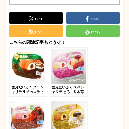
Post
Share
RSS
feedly
こちらの関連記事もどうぞ！
雪見だいふく スペシ
雪見だいふく スペシ
ャリテ 生チョコティ
ャリテ とろ～り木苺
ラミス
とチーズケーキ