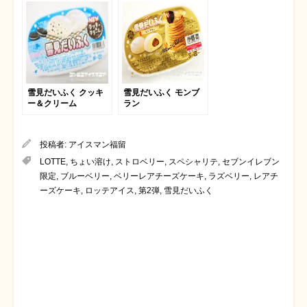
雪見だいふく クッキ
雪見だいふく モンブ
ー＆クリーム
ラン
投稿者:
アイスマン福留
LOTTE
,
ちょい溶け
,
ストロベリー
,
スペシャリテ
,
セブンイレブン
限定
,
ブルーベリー
,
ベリーレアチーズケーキ
,
ラズベリー
,
レアチ
ーズケーキ
,
ロッテアイス
,
第2弾
,
雪見だいふく