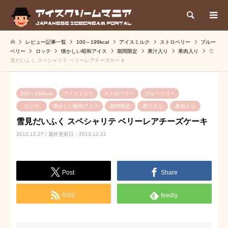
検索
レビュー記事一覧
100～199kcal
アイスミルク
ストロベリー
ブルー
ベリー
ロッテ
懐かしい昭和アイス
期間限定
果汁入り
果肉入り
雪
見だいふく スペシャリテ ベリーレアチーズケーキ
100～199kcal
アイスミルク
ストロベリー
ブルーベリー
ロッテ
懐かしい昭和アイス
期間限定
果汁入り
果肉入り
雪見だいふく スペシャリテ ベリーレアチーズケーキ
2012.12.27 / 最終更新日：2013.12.22
Post
Share
RSS
feedly