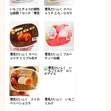
いちごとチョコの相性
雪見だいふく スペシ
は抜群！ロッテ「雪見
ャリテ とろ～りカラ
だいふく スペシャリ
メルのプリン
テ とろ～り生チョコ
ストロベリー｣
雪見だいふく スペシ
雪見だいふく フルー
ャリテ トリプル生チ
ティー白桃
ョコレート
雪見だいふく ストロ
雪見だいふく いちご
ベリーショコラ
ミルク