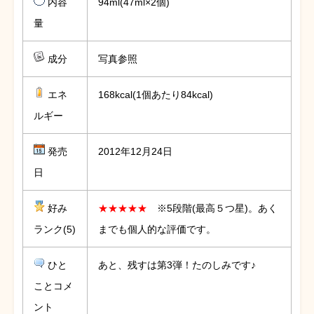
内容
94ml(47ml×2個)
量
成分
写真参照
エネ
168kcal(1個あたり84kcal)
ルギー
発売
2012年12月24日
日
好み
★★★★★
※5段階(最高５つ星)。あく
ランク(5)
までも個人的な評価です。
ひと
あと、残すは第3弾！たのしみです♪
ことコメ
ント