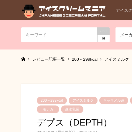
アイス
and
メー
or
レビュー記事一覧
200～299kcal
アイスミルク
200～299kcal
アイスミルク
キャラメル系
モナカ
森永乳業
デプス（DEPTH）