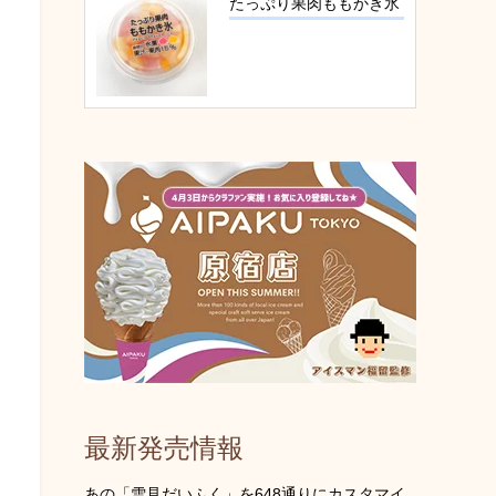
たっぷり果肉ももかき氷
最新発売情報
あの「雪見だいふく」を648通りにカスタマイ