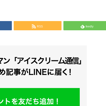
RSS
feedly