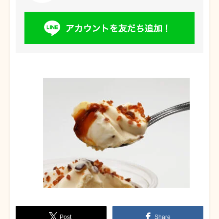
Post
Share