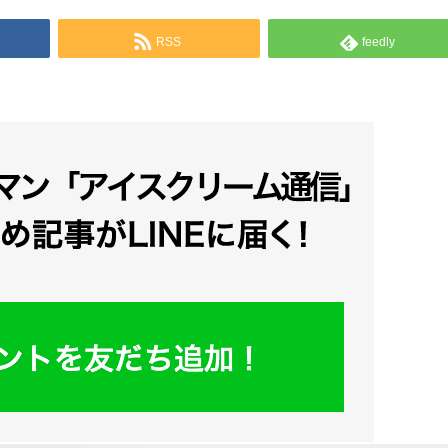
RSS
feedly