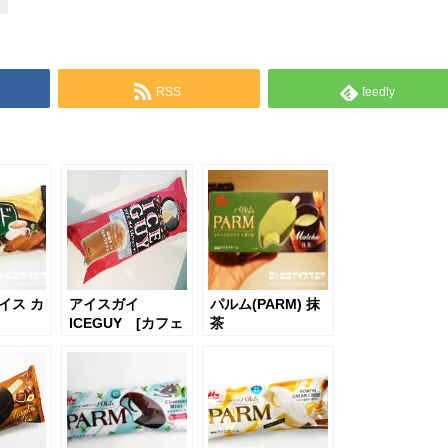
RSS
feedly
イス カ
アイスガイ
パルム(PARM) 抹
ICEGUY [カフェ
茶
ラテ]