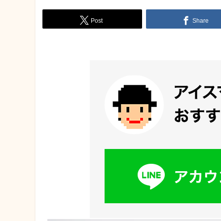
Post
Share