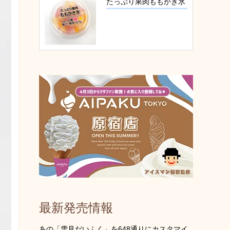
たっぷり果肉ももかき氷
最新発売情報
あの「雪見だいふく」を648通りにカスタマイ