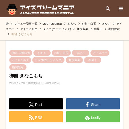
検索
レビュー記事一覧
200～299kcal
おもち
お餅、白玉
きなこ
アイ
スバー
アイスミルク
チョコ(コーティング)
丸永製菓
和菓子
期間限定
御餅 きなこもち
200～299kcal
おもち
お餅、白玉
きなこ
アイスバー
アイスミルク
チョコ(コーティング)
丸永製菓
和菓子
期間限定
御餅 きなこもち
2023.12.28 / 最終更新日：2024.02.20
Post
Share
RSS
feedly