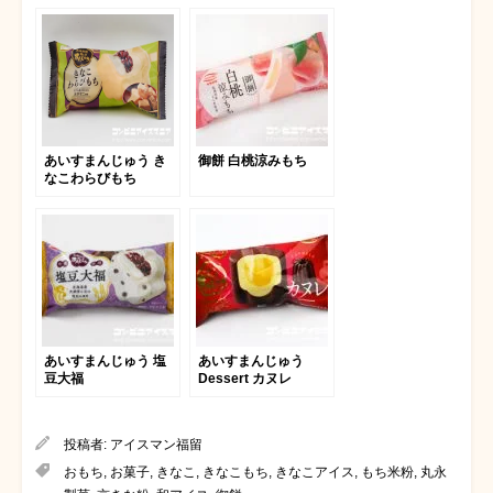
あいすまんじゅう き
御餅 白桃涼みもち
なこわらびもち
あいすまんじゅう 塩
あいすまんじゅう
豆大福
Dessert カヌレ
投稿者:
アイスマン福留
おもち
,
お菓子
,
きなこ
,
きなこもち
,
きなこアイス
,
もち米粉
,
丸永