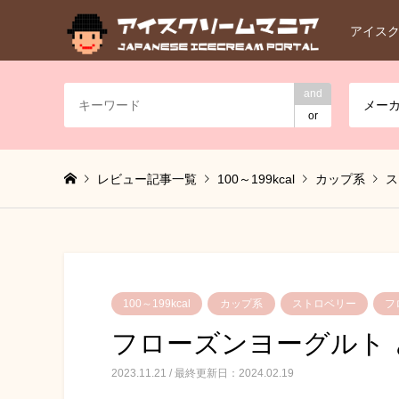
アイス
and
メー
or
レビュー記事一覧
100～199kcal
カップ系
ス
100～199kcal
カップ系
ストロベリー
フ
フローズンヨーグルト
2023.11.21 / 最終更新日：2024.02.19