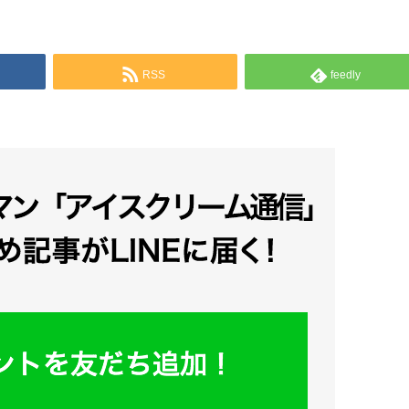
RSS
feedly