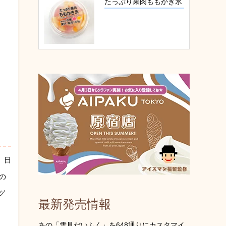
たっぷり果肉ももかき氷
、日
の
グ
最新発売情報
あの「雪見だいふく」を648通りにカスタマイ