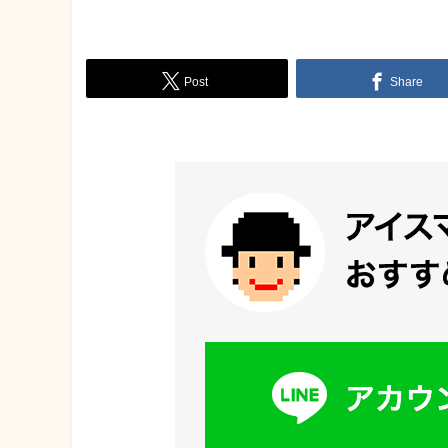
Post
Share