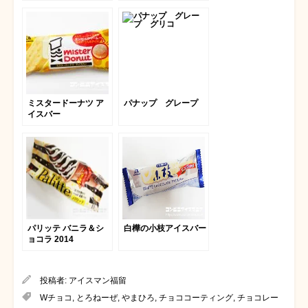
ミスタードーナツ ア
パナップ グレープ
イスバー
パリッテ バニラ＆シ
白樺の小枝アイスバー
ョコラ 2014
投稿者:
アイスマン福留
Wチョコ
,
とろねーぜ
,
やまひろ
,
チョココーティング
,
チョコレー