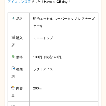
アイスマン福留
でした！Have a
ICE
day !!
品名
明治エッセル スーパーカップ レアチーズ
ケーキ
購入
ミニストップ
店
価格
130円（税込140円）
種類
ラクトアイス
別
内容
200ml
量