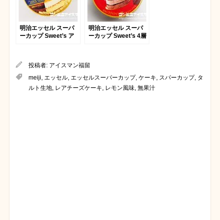
明治エッセル スーパ
明治エッセル スーパ
ーカップ Sweet’s ア
ーカップ Sweet’s 4層
ップルタルト
仕立てのガトーショコ
ラ
投稿者:
アイスマン福留
meiji
,
エッセル
,
エッセルスーパーカップ
,
ケーキ
,
スパーカップ
,
タ
ルト生地
,
レアチーズケーキ
,
レモン風味
,
無果汁