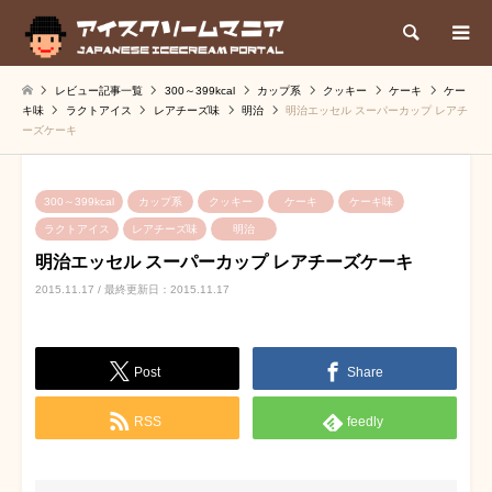
検索
レビュー記事一覧
300～399kcal
カップ系
クッキー
ケーキ
ケー
キ味
ラクトアイス
レアチーズ味
明治
明治エッセル スーパーカップ レアチ
ーズケーキ
300～399kcal
カップ系
クッキー
ケーキ
ケーキ味
ラクトアイス
レアチーズ味
明治
明治エッセル スーパーカップ レアチーズケーキ
2015.11.17 / 最終更新日：2015.11.17
Post
Share
RSS
feedly