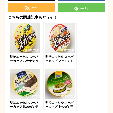
RSS
feedly
こちらの関連記事もどうぞ！
明治エッセル スーパ
明治エッセル スーパ
ーカップ バナナチョ
ーカップ アーモンド
コチップ
チョコチップ
明治エッセル スーパ
明治エッセル スーパ
ーカップ Sweet’s テ
ーカップ Sweet’s 宇
ィラミス
治抹茶ティラミス