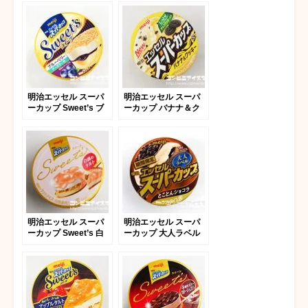
明治エッセル スーパ
明治エッセル スーパ
ーカップ Sweet’s ブ
ーカップ バナナ＆ク
ルーベリーチーズケー
ッキー
キ
明治エッセル スーパ
明治エッセル スーパ
ーカップ Sweet’s 白
ーカップ 大人ラベル
桃のタルト
とことんショコラ
2023