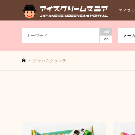
アイス
and
メー
or
グラハムクランチ