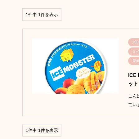
1件中 1件を表示
10
タ
果
IC
ット
こん
てい
1件中 1件を表示