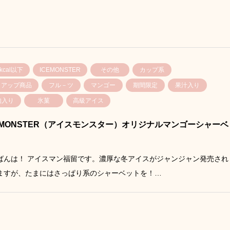
0kcal以下
ICEMONSTER
その他
カップ系
イアップ商品
フル－ツ
マンゴー
期間限定
果汁入り
肉入り
氷菓
高級アイス
E MONSTER（アイスモンスター）オリジナルマンゴーシャーベ
ばんは！ アイスマン福留です。濃厚な冬アイスがジャンジャン発売され
ますが、たまにはさっぱり系のシャーベットを！…