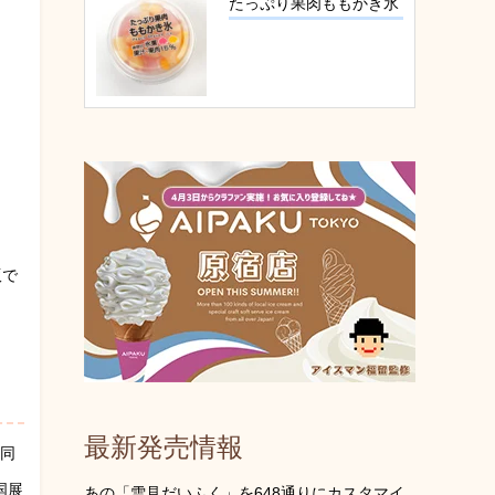
たっぷり果肉ももかき氷
版で
最新発売情報
共同
国展
あの「雪見だいふく」を648通りにカスタマイ