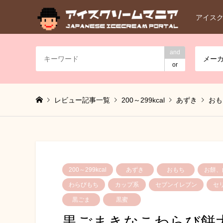
アイス
and
メー
or
レビュー記事一覧
200～299kcal
あずき
おも
200～299kcal
あずき
おもち
お餅、
わらびもち
カップ系
セブンイレブン
セ
黒ごま
黒蜜
黒ごまきなこわらび餅