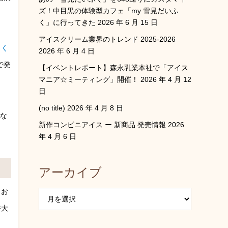
ズ！中目黒の体験型カフェ「my 雪見だいふ
く」に行ってきた
2026 年 6 月 15 日
アイスクリーム業界のトレンド 2025-2026
白く
2026 年 6 月 4 日
で発
【イベントレポート】森永乳業本社で「アイス
マニア☆ミーティング」開催！
2026 年 4 月 12
日
(no title)
2026 年 4 月 8 日
きな
新作コンビニアイス ー 新商品 発売情報
2026
年 4 月 6 日
アーカイブ
、お
餅大