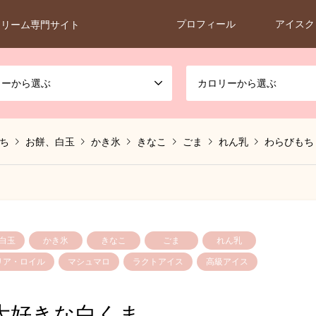
プロフィール
アイスク
クリーム専門サイト
カーから選ぶ
カロリーから選ぶ
ち
お餅、白玉
かき氷
きなこ
ごま
れん乳
わらびもち
白玉
かき氷
きなこ
ごま
れん乳
リア・ロイル
マシュマロ
ラクトアイス
高級アイス
大好きな白くま