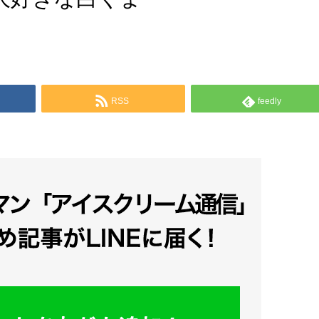
RSS
feedly